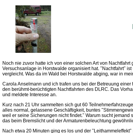
Noch nie zuvor hatte ich von einer solchen Art von Nachtfah
Versuchsanlage in Horstwalde organisiert hat. "Nachtfahrt" ist e
vergleicht. Was da im Wald bei Horstwalde abging, war in meine
Carola Anselmann und ich trafen uns bei der Betreuung einer
den berühmt-berüchtigten Nachtfahrten des DLRC. Das Vorhabe
und meldete Interesse an.
Kurz nach 21 Uhr sammelten sich gut 60 Teilnehmerfahrzeug
alles normal, gelassene Geschäftigkeit, buntes "Stimmengewirr
weil er seine Sicherungen nicht findet." Warum sucht jemand s
das beim Bremslicht und der Armaturenbeleuchtung gewöhnlich
Nach etwa 20 Minuten ging es los und der "Leithammeleffekt"