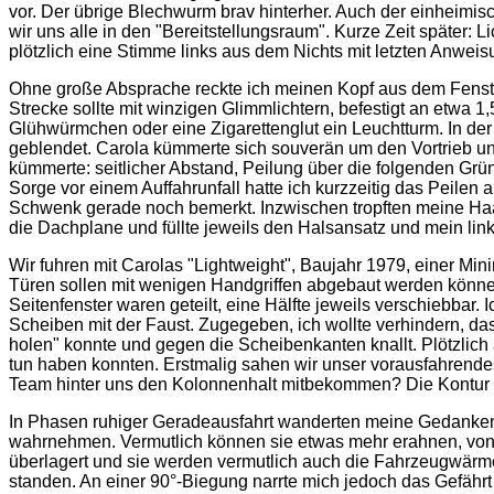
vor. Der übrige Blechwurm brav hinterher. Auch der einheimis
wir uns alle in den "Bereitstellungsraum". Kurze Zeit später: L
plötzlich eine Stimme links aus dem Nichts mit letzten Anweis
Ohne große Absprache reckte ich meinen Kopf aus dem Fenster
Strecke sollte mit winzigen Glimmlichtern, befestigt an etwa 1,
Glühwürmchen oder eine Zigarettenglut ein Leuchtturm. In der
geblendet. Carola kümmerte sich souverän um den Vortrieb und
kümmerte: seitlicher Abstand, Peilung über die folgenden Grü
Sorge vor einem Auffahrunfall hatte ich kurzzeitig das Peilen
Schwenk gerade noch bemerkt. Inzwischen tropften meine Haa
die Dachplane und füllte jeweils den Halsansatz und mein lin
Wir fuhren mit Carolas "Lightweight", Baujahr 1979, einer Min
Türen sollen mit wenigen Handgriffen abgebaut werden können.
Seitenfenster waren geteilt, eine Hälfte jeweils verschiebbar.
Scheiben mit der Faust. Zugegeben, ich wollte verhindern, d
holen" konnte und gegen die Scheibenkanten knallt. Plötzlic
tun haben konnten. Erstmalig sahen wir unser vorausfahrende
Team hinter uns den Kolonnenhalt mitbekommen? Die Kontur vo
In Phasen ruhiger Geradeausfahrt wanderten meine Gedanken a
wahrnehmen. Vermutlich können sie etwas mehr erahnen, von 
überlagert und sie werden vermutlich auch die Fahrzeugwärme
standen. An einer 90°-Biegung narrte mich jedoch das Gefährt