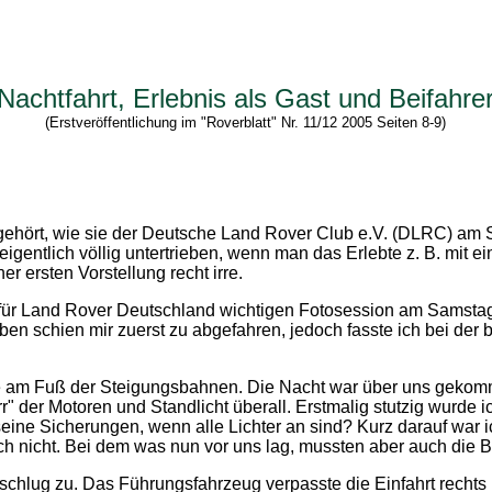
Nachtfahrt, Erlebnis als Gast und Beifahre
(Erstveröffentlichung im "Roverblatt" Nr. 11/12 2005 Seiten 8-9)
rt gehört, wie sie der Deutsche Land Rover Club e.V. (DLRC) a
igentlich völlig untertrieben, wenn man das Erlebte z. B. mit ein
r ersten Vorstellung recht irre.
 für Land Rover Deutschland wichtigen Fotosession am Samstag
n schien mir zuerst zu abgefahren, jedoch fasste ich bei der 
e am Fuß der Steigungsbahnen. Die Nacht war über uns gekom
" der Motoren und Standlicht überall. Erstmalig stutzig wurde i
eine Sicherungen, wenn alle Lichter an sind? Kurz darauf war i
 nicht. Bei dem was nun vor uns lag, mussten aber auch die Br
 schlug zu. Das Führungsfahrzeug verpasste die Einfahrt rech