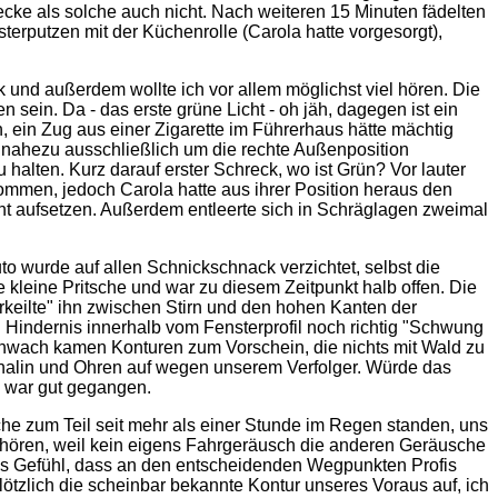
ecke als solche auch nicht. Nach weiteren 15 Minuten fädelten
nsterputzen mit der Küchenrolle (Carola hatte vorgesorgt),
und außerdem wollte ich vor allem möglichst viel hören. Die
n sein. Da - das erste grüne Licht - oh jäh, dagegen ist ein
, ein Zug aus einer Zigarette im Führerhaus hätte mächtig
h nahezu ausschließlich um die rechte Außenposition
alten. Kurz darauf erster Schreck, wo ist Grün? Vor lauter
kommen, jedoch Carola hatte aus ihrer Position heraus den
t aufsetzen. Außerdem entleerte sich in Schräglagen zweimal
to wurde auf allen Schnickschnack verzichtet, selbst die
kleine Pritsche und war zu diesem Zeitpunkt halb offen. Die
erkeilte" ihn zwischen Stirn und den hohen Kanten der
 Hindernis innerhalb vom Fensterprofil noch richtig "Schwung
chwach kamen Konturen zum Vorschein, die nichts mit Wald zu
enalin und Ohren auf wegen unserem Verfolger. Würde das
s war gut gegangen.
he zum Teil seit mehr als einer Stunde im Regen standen, uns
 hören, weil kein eigens Fahrgeräusch die anderen Geräusche
tes Gefühl, dass an den entscheidenden Wegpunkten Profis
ötzlich die scheinbar bekannte Kontur unseres Voraus auf, ich