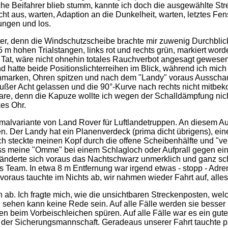
che Beifahrer blieb stumm, kannte ich doch die ausgewählte Str
icht aus, warten, Adaption an die Dunkelheit, warten, letztes Fe
ungen und los.
, denn die Windschutzscheibe brachte mir zuwenig Durchblick 
5 m hohen Trialstangen, links rot und rechts grün, markiert worde
 Tat, wäre nicht ohnehin totales Rauchverbot angesagt gewesen
 hatte beide Positionslichterreihen im Blick, während ich mic
nmarken, Ohren spitzen und nach dem "Landy" voraus Ausschau h
 außer Acht gelassen und die 90°-Kurve nach rechts nicht mitbe
re, denn die Kapuze wollte ich wegen der Schalldämpfung nich
kes Ohr.
imalvariante von Land Rover für Luftlandetruppen. An diesem Au
 Der Landy hat ein Planenverdeck (prima dicht übrigens), eine 
 Ich steckte meinen Kopf durch die offene Scheibenhälfte und "v
ass meine "Omme" bei einem Schlagloch oder Aufprall gegen ein
h änderte sich voraus das Nachtschwarz unmerklich und ganz s
s Team. In etwa 8 m Entfernung war irgend etwas - stopp - Adr
raus tauchte im Nichts ab, wir nahmen wieder Fahrt auf, alle
b. Ich fragte mich, wie die unsichtbaren Streckenposten, welc
sehen kann keine Rede sein. Auf alle Fälle werden sie besser
n beim Vorbeischleichen spüren. Auf alle Fälle war es ein gu
 der Sicherungsmannschaft. Geradeaus unserer Fahrt tauchte pl